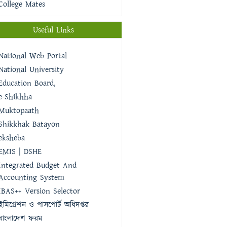
College Mates
Useful Links
National Web Portal
National University
Education Board,
e-Shikhha
Muktopaath
Shikkhak Batayon
eksheba
EMIS | DSHE
Integrated Budget And
Accounting System
IBAS++ Version Selector
ইমিগ্রেশন ও পাসপোর্ট অধিদপ্তর
বাংলাদেশ ফরম