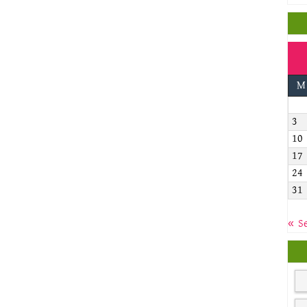
M
3
10
17
24
31
« S