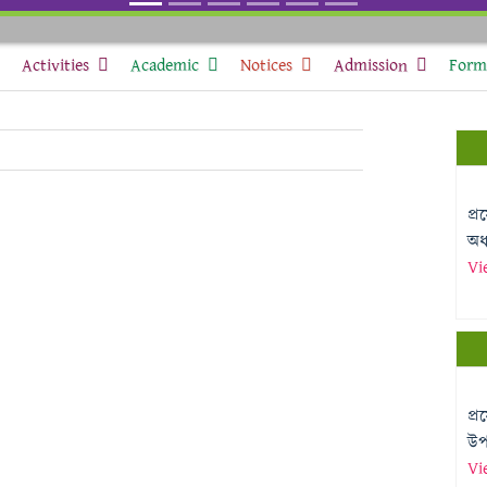
Activities
Academic
Notices
Admission
Form 
প্
অধ্
Vi
প্
উপা
Vi