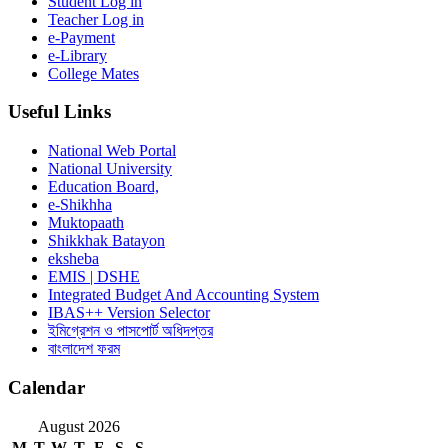
Student Log in
Teacher Log in
e-Payment
e-Library
College Mates
Useful Links
National Web Portal
National University
Education Board,
e-Shikhha
Muktopaath
Shikkhak Batayon
eksheba
EMIS | DSHE
Integrated Budget And Accounting System
IBAS++ Version Selector
ইমিগ্রেশন ও পাসপোর্ট অধিদপ্তর
বাংলাদেশ ফরম
Calendar
August 2026
M
T
W
T
F
S
S