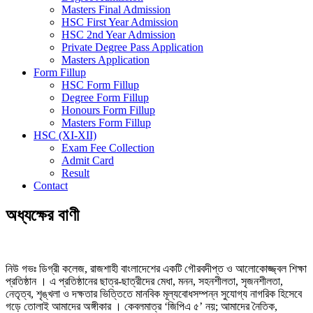
Masters Final Admission
HSC First Year Admission
HSC 2nd Year Admission
Private Degree Pass Application
Masters Application
Form Fillup
HSC Form Fillup
Degree Form Fillup
Honours Form Fillup
Masters Form Fillup
HSC (XI-XII)
Exam Fee Collection
Admit Card
Result
Contact
অধ্যক্ষের বাণী
নিউ গভঃ ডিগ্রী কলেজ, রাজশাহী বাংলাদেশের একটি গৌরবদীপ্ত ও আলোকোজ্জ্বল শিক্ষা
প্রতিষ্ঠান । এ প্রতিষ্ঠানের ছাত্র-ছাত্রীদের মেধা, মনন, সহনশীলতা, সৃজনশীলতা,
নেতৃত্ব, শৃঙ্খলা ও দক্ষতার ভিত্তিতে মানবিক মূল্যবোধসম্পন্ন সুযোগ্য নাগরিক হিসেবে
গড়ে তোলাই আমাদের অঙ্গীকার । কেবলমাত্র ‘জিপিএ ৫’ নয়; আমাদের নৈতিক,