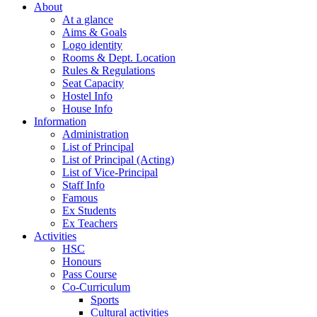
About
At a glance
Aims & Goals
Logo identity
Rooms & Dept. Location
Rules & Regulations
Seat Capacity
Hostel Info
House Info
Information
Administration
List of Principal
List of Principal (Acting)
List of Vice-Principal
Staff Info
Famous
Ex Students
Ex Teachers
Activities
HSC
Honours
Pass Course
Co-Curriculum
Sports
Cultural activities