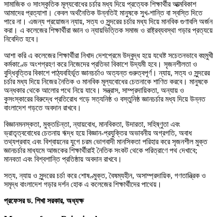
সামাজিক ও সাংস্কৃতিক মূল্যবোধের চর্চার মধ্য দিয়ে প্রত্যেক শিক্ষার্থীর আত্মবিকাশ
আমাদের প্রত্যাশা। কেবল অর্থনৈতিক উন্নতিই মানুষকে সুখ-শান্তি বা স্বস্তি দিতে
পারে না। এজন্য প্রয়োজন ন্যায়, সত্য ও সুন্দরের চর্চার মধ্য দিয়ে মানবিক গুণাবলি অর্জন
করা। এ কলেজের শিক্ষার্থীরা জ্ঞান ও ন্যায়ভিত্তিক সমাজ ও রাষ্ট্রব্যবস্থা গড়ার প্রত্যয়ে
নিবেদিত হবে।
আশা করি এ কলেজের শিক্ষার্থীরা নিখাদ দেশপ্রেমে উদ্বুদ্ধ হয়ে যথেষ্ট সচেতনভাবে বহুমুখী
কর্মকাণ্ডে অংশগ্রহণ করে নিজেদের প্রতিভা বিকাশে উদ্যমী হবে। সৃজনশীলতা ও
বুদ্ধিবৃত্তির বিকাশে পাঠ্যবহির্ভূত জ্ঞানচর্চাও অত্যন্ত গুরুত্বপূর্ণ। ন্যায়, সত্য ও সুন্দরের
চর্চার মধ্য দিয়ে নিজের নৈতিক ও মানবিক মূল্যবোধের চেতনাকে শাণিত করবে। মানুষকে
অন্ধকার থেকে আলোর পথে নিয়ে যাবে। সন্ত্রাস, সাম্প্রদায়িকতা, অন্যায় ও
কুসংস্কারের বিরুদ্ধে প্রতিরোধ গড়ে সত্যনিষ্ঠ ও বস্তুনিষ্ঠ জ্ঞানচর্চার মধ্য দিয়ে উন্নত
বাংলাদেশ গড়তে অবদান রাখবে।
বিজ্ঞানমনস্কতা, মুক্তচিন্তা, ন্যায়বোধ, মানবিকতা, উদারতা, সহিষ্ণুতা এবং
ভ্রাতৃত্ববোধের চেতনায় ঋদ্ধ হয়ে বিজ্ঞান-প্রযুক্তির অভাবনীয় অগ্রগতি, অবাধ
তথ্যপ্রবাহ এবং বিশ্বায়নের যুগে চরম ভোগবাদী মানসিকতা পরিহার করে সৃজনশীল মুক্ত
জ্ঞানচর্চার মাধ্যমে আজকের শিক্ষার্থীরাই নৈতিক সংকট থেকে পরিত্রাণে পথ দেখাবে;
মানবতা এবং বিশ্বশান্তি প্রতিষ্ঠায় অবদান রাখবে।
সত্য, ন্যায় ও সুন্দরের চর্চা করে শোষণ্মুক্ত, বৈষম্যহীন, অসাম্প্রদায়িক, গণতান্ত্রিক ও
সমৃদ্ধ বাংলাদেশ গড়ার দর্শন হোক এ কলেজের শিক্ষার্থীদের পাথেয়।
প্রফেসর ড. শিখা সরকার, অধ্যক্ষ