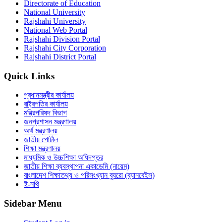
Directorate of Education
National University
Rajshahi University
National Web Portal
Rajshahi Division Portal
Rajshahi City Corporation
Rajshahi District Portal
Quick Links
প্রধানমন্ত্রীর কার্যালয়
রাষ্ট্রপতির কার্যালয়
মন্ত্রিপরিষদ বিভাগ
জনপ্রশাসন মন্ত্রণালয়
অর্থ মন্ত্রণালয়
জাতীয় পোর্টাল
শিক্ষা মন্ত্রণালয়
মাধ্যমিক ও উচ্চশিক্ষা অধিদপ্তর
জাতীয় শিক্ষা ব্যবস্থাপনা একাডেমি (নায়েম)
বাংলাদেশ শিক্ষাতথ্য ও পরিসংখ্যান ব্যুরো (ব্যানবেইস)
ই-নথি
Sidebar Menu