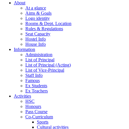
About
At a glance
Aims & Goals
Logo identity
Rooms & Dept. Location
Rules & Regulations
Seat Capacity
Hostel Info
House Info
Information
Administration
List of Principal
List of Principal (Acting)
List of Vice-Principal
Staff Info
Famous
Ex Students
Ex Teachers
Activities
HSC
Honours
Pass Course
Co-Curriculum
Sports
Cultural activities