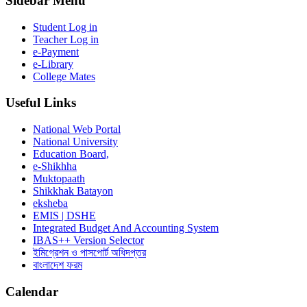
Sidebar Menu
Student Log in
Teacher Log in
e-Payment
e-Library
College Mates
Useful Links
National Web Portal
National University
Education Board,
e-Shikhha
Muktopaath
Shikkhak Batayon
eksheba
EMIS | DSHE
Integrated Budget And Accounting System
IBAS++ Version Selector
ইমিগ্রেশন ও পাসপোর্ট অধিদপ্তর
বাংলাদেশ ফরম
Calendar