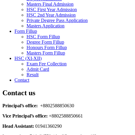
Masters Final Admission
HSC First Year Admission
HSC 2nd Year Admission
Private Degree Pass Application
Masters Application
Form Fillup
HSC Form Fillup
Degree Form Fillup
Honours Form Fillup
Masters Form Fillup
HSC (XI-XII)
Exam Fee Collection
Admit Card
Result
Contact
Contact us
Principal’s office:
+8802588850630
Vice Principal’s office:
+8802588850661
Head Assistant:
01941360290