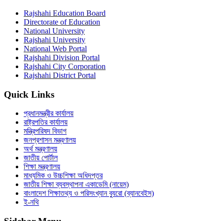
Rajshahi Education Board
Directorate of Education
National University
Rajshahi University
National Web Portal
Rajshahi Division Portal
Rajshahi City Corporation
Rajshahi District Portal
Quick Links
প্রধানমন্ত্রীর কার্যালয়
রাষ্ট্রপতির কার্যালয়
মন্ত্রিপরিষদ বিভাগ
জনপ্রশাসন মন্ত্রণালয়
অর্থ মন্ত্রণালয়
জাতীয় পোর্টাল
শিক্ষা মন্ত্রণালয়
মাধ্যমিক ও উচ্চশিক্ষা অধিদপ্তর
জাতীয় শিক্ষা ব্যবস্থাপনা একাডেমি (নায়েম)
বাংলাদেশ শিক্ষাতথ্য ও পরিসংখ্যান ব্যুরো (ব্যানবেইস)
ই-নথি