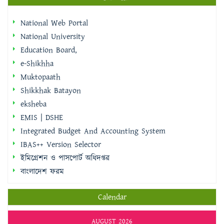
National University
Education Board,
e-Shikhha
Muktopaath
Shikkhak Batayon
eksheba
EMIS | DSHE
Integrated Budget And Accounting System
IBAS++ Version Selector
ইমিগ্রেশন ও পাসপোর্ট অধিদপ্তর
বাংলাদেশ ফরম
Calendar
AUGUST 2026
M
T
W
T
F
S
S
1
2