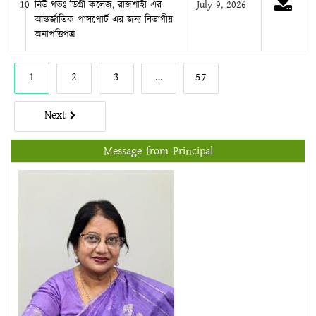
1
2
3
…
57
Next
Message from Principal