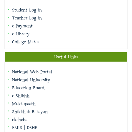
e-Payment
e-Library
College Mates
Useful Links
National Web Portal
National University
Education Board,
e-Shikhha
Muktopaath
Shikkhak Batayon
eksheba
EMIS | DSHE
Integrated Budget And Accounting System
IBAS++ Version Selector
ইমিগ্রেশন ও পাসপোর্ট অধিদপ্তর