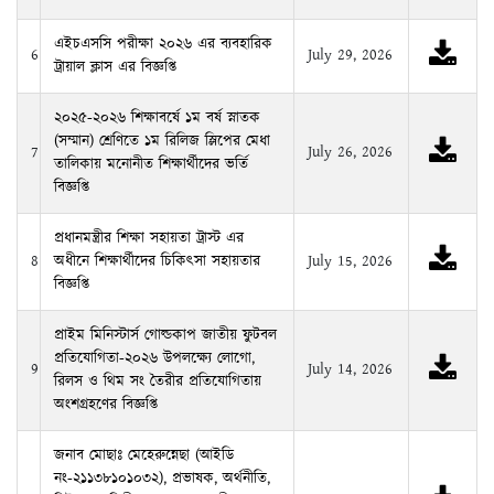
২০২৫-২০২৬ শিক্ষাবর্ষে ১ম বর্ষ স্নাতক
(সম্মান) শ্রেণিতে ১ম রিলিজ স্লিপের মেধা
7
July 26, 2026
তালিকায় মনোনীত শিক্ষার্থীদের ভর্তি
বিজ্ঞপ্তি
প্রধানমন্ত্রীর শিক্ষা সহায়তা ট্রাস্ট এর
8
অধীনে শিক্ষার্থীদের চিকিৎসা সহায়তার
July 15, 2026
বিজ্ঞপ্তি
প্রাইম মিনিস্টার্স গোল্ডকাপ জাতীয় ফুটবল
প্রতিযোগিতা-২০২৬ উপলক্ষ্যে লোগো,
9
July 14, 2026
রিলস ও থিম সং তৈরীর প্রতিযোগিতায়
অংশগ্রহণের বিজ্ঞপ্তি
জনাব মোছাঃ মেহেরুন্নেছা (আইডি
নং-২১১৩৮১০১০৩২), প্রভাষক, অর্থনীতি,
10
নিউ গভঃ ডিগ্রী কলেজ, রাজশাহী এর
July 9, 2026
আন্তর্জাতিক পাসপোর্ট এর জন্য বিভাগীয়
অনাপত্তিপত্র