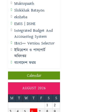
Muktopaath
Shikkhak Batayon
eksheba
EMIS | DSHE
Integrated Budget And
Accounting System
IBAS++ Version Selector
ইমিগ্রেশন ও পাসপোর্ট
অধিদপ্তর
বাংলাদেশ ফরম
Calendar
AUGUST 2026
M
T
W
T
F
S
S
1
2
3
4
5
6
7
8
9