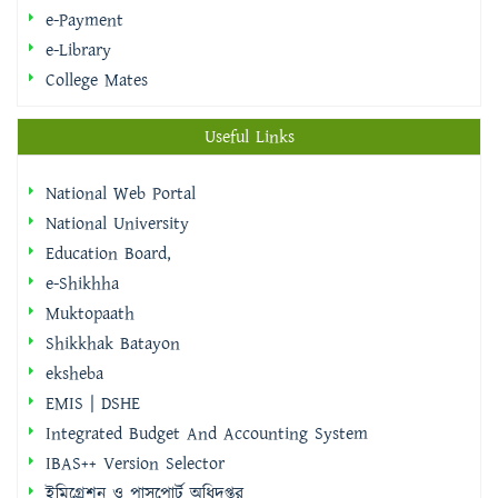
e-Payment
e-Library
College Mates
Useful Links
National Web Portal
National University
Education Board,
e-Shikhha
Muktopaath
Shikkhak Batayon
eksheba
EMIS | DSHE
Integrated Budget And Accounting System
IBAS++ Version Selector
ইমিগ্রেশন ও পাসপোর্ট অধিদপ্তর