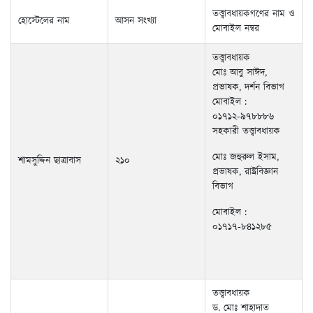
তত্ত্বাবধায়ক
মোঃ আবু সাঈদ,
প্রভাষক, দর্শন বিভাগ
মোবাইল :
০১৭১২-৯৭৮৮৮৬
সহকারী তত্ত্বাবধায়ক
মোঃ জহুরুল ইসাম,
শামসুদ্দিন ছাত্রাবাস
২১০
প্রভাষক, রাষ্ট্রবিজ্ঞান
বিভাগ
মোবাইল :
০১৭১৭-৮৪১২৮৫
তত্ত্বাবধায়ক
ড. মোঃ শাহাদাত
হোসেন সরকার ,
সহযোগী অধ্যাপক,
ইতিহাস বিভাগ