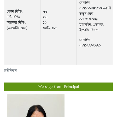
মোসাঃ খালেদা
অ্যানেক্স বিল্ডিং
১৫
ইয়াসমিন, প্রভাষক,
(ডরমেটরি মেস)
মোট= ১৮৭
ইংরেজি বিভাগ
মোবাইল :
০১৭১৭৭৯৫৬৯১
ছাত্রীনিবাস
Message from Principal