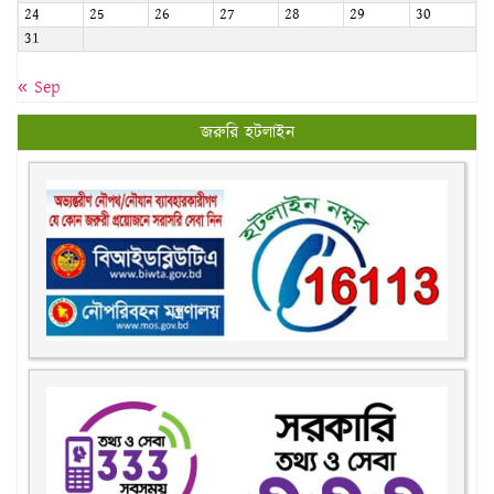
« Sep
জরুরি হটলাইন