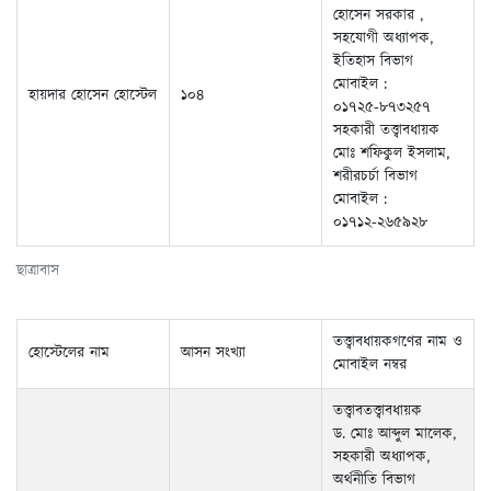
মোবাইল :
হায়দার হোসেন হোস্টেল
১০৪
০১৭২৫-৮৭৩২৫৭
সহকারী তত্ত্বাবধায়ক
মোঃ শফিকুল ইসলাম,
শরীরচর্চা বিভাগ
মোবাইল :
০১৭১২-২৬৫৯২৮
ছাত্রাবাস
তত্ত্বাবধায়কগণের নাম ও
হোস্টেলের নাম
আসন সংখ্যা
মোবাইল নম্বর
তত্ত্বাবতত্ত্বাবধায়ক
ড. মোঃ আব্দুল মালেক,
সহকারী অধ্যাপক,
অর্থনীতি বিভাগ
মোবাইল :
০১৭১০৯৩৪৭৫৩সহকারী
মেইন বিল্ডিং
৭৬
তত্ত্বাবধায়ক
নিউ বিল্ডিং
৯৬