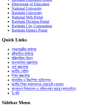
Directorate of Education
National University
Rajshahi University
National Web Portal
Rajshahi Division Portal
Rajshahi City Corporation
Rajshahi District Portal
Quick Links
প্রধানমন্ত্রীর কার্যালয়
রাষ্ট্রপতির কার্যালয়
মন্ত্রিপরিষদ বিভাগ
জনপ্রশাসন মন্ত্রণালয়
অর্থ মন্ত্রণালয়
জাতীয় পোর্টাল
শিক্ষা মন্ত্রণালয়
মাধ্যমিক ও উচ্চশিক্ষা অধিদপ্তর
জাতীয় শিক্ষা ব্যবস্থাপনা একাডেমি (নায়েম)
বাংলাদেশ শিক্ষাতথ্য ও পরিসংখ্যান ব্যুরো (ব্যানবেইস)
ই-নথি
Sidebar Menu