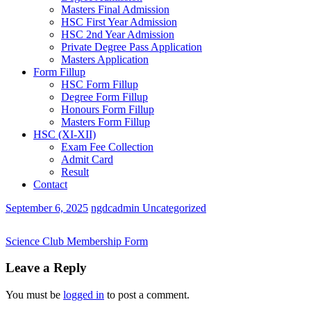
Masters Final Admission
HSC First Year Admission
HSC 2nd Year Admission
Private Degree Pass Application
Masters Application
Form Fillup
HSC Form Fillup
Degree Form Fillup
Honours Form Fillup
Masters Form Fillup
HSC (XI-XII)
Exam Fee Collection
Admit Card
Result
Contact
September 6, 2025
ngdcadmin
Uncategorized
Science Club Membership Form
Leave a Reply
You must be
logged in
to post a comment.