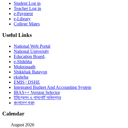
Student Log in
Teacher Log in
e-Payment
e-Library
College Mates
Useful Links
National Web Portal
National University
Education Board,
e-Shikhha
Muktopaath
Shikkhak Batayon
eksheba
EMIS | DSHE
Integrated Budget And Accounting System
IBAS++ Version Selector
ইমিগ্রেশন ও পাসপোর্ট অধিদপ্তর
বাংলাদেশ ফরম
Calendar
August 2026