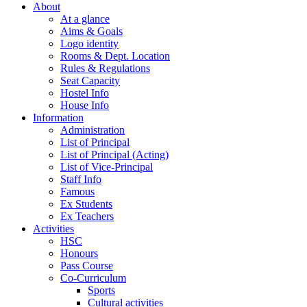
About
At a glance
Aims & Goals
Logo identity
Rooms & Dept. Location
Rules & Regulations
Seat Capacity
Hostel Info
House Info
Information
Administration
List of Principal
List of Principal (Acting)
List of Vice-Principal
Staff Info
Famous
Ex Students
Ex Teachers
Activities
HSC
Honours
Pass Course
Co-Curriculum
Sports
Cultural activities