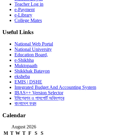
Teacher Log in
e-Payment
e-Library
College Mates
Useful Links
National Web Portal
National University
Education Board,
e-Shikhha
Muktopaath
Shikkhak Batayon
eksheba
EMIS | DSHE
Integrated Budget And Accounting System
IBAS++ Version Selector
ইমিগ্রেশন ও পাসপোর্ট অধিদপ্তর
বাংলাদেশ ফরম
Calendar
August 2026
M
T
W
T
F
S
S