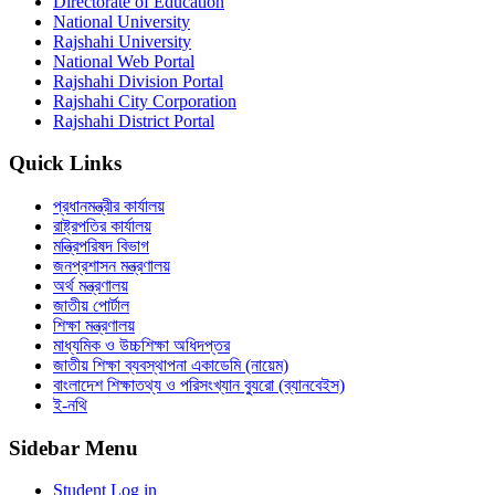
Directorate of Education
National University
Rajshahi University
National Web Portal
Rajshahi Division Portal
Rajshahi City Corporation
Rajshahi District Portal
Quick Links
প্রধানমন্ত্রীর কার্যালয়
রাষ্ট্রপতির কার্যালয়
মন্ত্রিপরিষদ বিভাগ
জনপ্রশাসন মন্ত্রণালয়
অর্থ মন্ত্রণালয়
জাতীয় পোর্টাল
শিক্ষা মন্ত্রণালয়
মাধ্যমিক ও উচ্চশিক্ষা অধিদপ্তর
জাতীয় শিক্ষা ব্যবস্থাপনা একাডেমি (নায়েম)
বাংলাদেশ শিক্ষাতথ্য ও পরিসংখ্যান ব্যুরো (ব্যানবেইস)
ই-নথি
Sidebar Menu
Student Log in