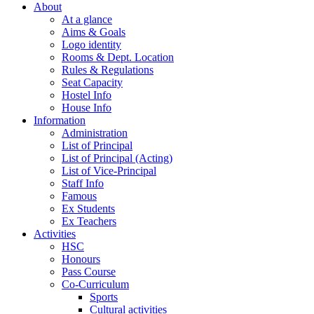
About
At a glance
Aims & Goals
Logo identity
Rooms & Dept. Location
Rules & Regulations
Seat Capacity
Hostel Info
House Info
Information
Administration
List of Principal
List of Principal (Acting)
List of Vice-Principal
Staff Info
Famous
Ex Students
Ex Teachers
Activities
HSC
Honours
Pass Course
Co-Curriculum
Sports
Cultural activities