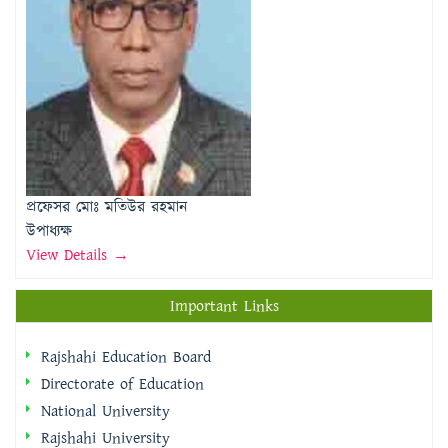
প্রফেসর মোঃ মতিউর রহমান
উপাধ্যক্ষ
View Details →
Important Links
Rajshahi Education Board
Directorate of Education
National University
Rajshahi University
National Web Portal
Rajshahi Division Portal
Rajshahi City Corporation