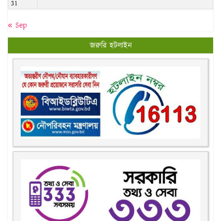
জরুরি হটলাইন