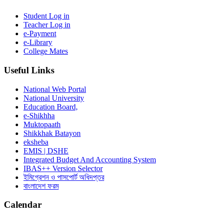
Student Log in
Teacher Log in
e-Payment
e-Library
College Mates
Useful Links
National Web Portal
National University
Education Board,
e-Shikhha
Muktopaath
Shikkhak Batayon
eksheba
EMIS | DSHE
Integrated Budget And Accounting System
IBAS++ Version Selector
ইমিগ্রেশন ও পাসপোর্ট অধিদপ্তর
বাংলাদেশ ফরম
Calendar