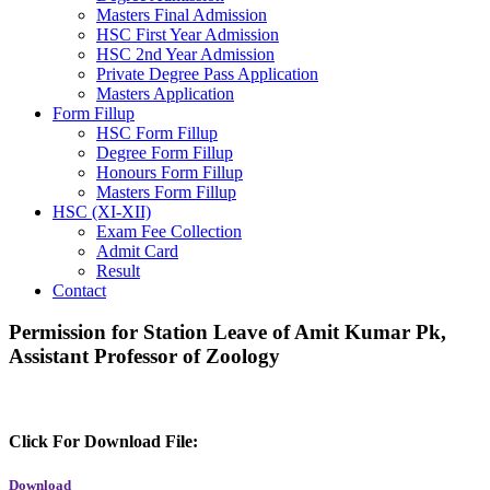
Masters Final Admission
HSC First Year Admission
HSC 2nd Year Admission
Private Degree Pass Application
Masters Application
Form Fillup
HSC Form Fillup
Degree Form Fillup
Honours Form Fillup
Masters Form Fillup
HSC (XI-XII)
Exam Fee Collection
Admit Card
Result
Contact
Permission for Station Leave of Amit Kumar Pk,
Assistant Professor of Zoology
Click For Download File:
Download