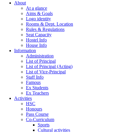
About
At a glance
Aims & Goals
Logo identity
Rooms & Dept. Location
Rules & Regulations
Seat Capacity
Hostel Info
House Info
Information
Administration
List of Principal
List of Principal (Acting)
List of Vice-Principal
Staff Info
Famous
Ex Students
Ex Teachers
Activities
HSC
Honours
Pass Course
Co-Curriculum
Sports
Cultural activities