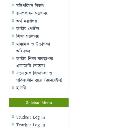
মন্ত্রিপরিষদ বিভাগ
জনপ্রশাসন মন্ত্রণালয়
অর্থ মন্ত্রণালয়
জাতীয় পোর্টাল
শিক্ষা মন্ত্রণালয়
মাধ্যমিক ও উচ্চশিক্ষা
অধিদপ্তর
জাতীয় শিক্ষা ব্যবস্থাপনা
একাডেমি (নায়েম)
বাংলাদেশ শিক্ষাতথ্য ও
পরিসংখ্যান ব্যুরো (ব্যানবেইস)
ই-নথি
Sidebar Menu
Student Log in
Teacher Log in