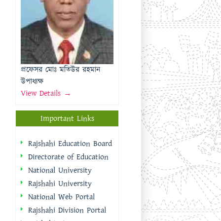
উপাধ্যক্ষ
View Details →
Important Links
Rajshahi Education Board
Directorate of Education
National University
Rajshahi University
National Web Portal
Rajshahi Division Portal
Rajshahi City
Corporation
Rajshahi District Portal
Quick Links
প্রধানমন্ত্রীর কার্যালয়