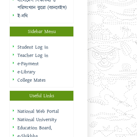
Teacher Log in
e-Payment
e-Library
College Mates
Useful Links
National Web Portal
National University
Education Board,
e-Shikhha
Muktopaath
Shikkhak Batayon
eksheba
EMIS | DSHE
Integrated Budget And
Accounting System