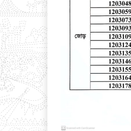
Click For Download File
Download