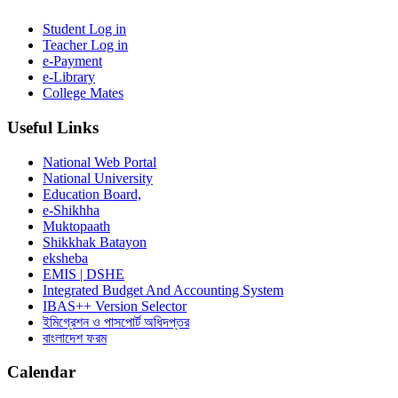
Student Log in
Teacher Log in
e-Payment
e-Library
College Mates
Useful Links
National Web Portal
National University
Education Board,
e-Shikhha
Muktopaath
Shikkhak Batayon
eksheba
EMIS | DSHE
Integrated Budget And Accounting System
IBAS++ Version Selector
ইমিগ্রেশন ও পাসপোর্ট অধিদপ্তর
বাংলাদেশ ফরম
Calendar