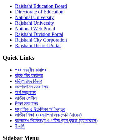
Rajshahi Education Board
Directorate of Education
National University
Rajshahi University
National Web Portal
Rajshahi Division Portal
Rajshahi City Corporation
Rajshahi District Portal
Quick Links
প্রধানমন্ত্রীর কার্যালয়
রাষ্ট্রপতির কার্যালয়
মন্ত্রিপরিষদ বিভাগ
জনপ্রশাসন মন্ত্রণালয়
অর্থ মন্ত্রণালয়
জাতীয় পোর্টাল
শিক্ষা মন্ত্রণালয়
মাধ্যমিক ও উচ্চশিক্ষা অধিদপ্তর
জাতীয় শিক্ষা ব্যবস্থাপনা একাডেমি (নায়েম)
বাংলাদেশ শিক্ষাতথ্য ও পরিসংখ্যান ব্যুরো (ব্যানবেইস)
ই-নথি
Sidebar Menu