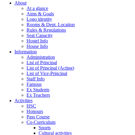
About
At a glance
Aims & Goals
Logo identity
Rooms & Dept. Location
Rules & Regulations
Seat Capacity
Hostel Info
House Info
Information
Administration
List of Principal
List of Principal (Acting)
List of Vice-Principal
Staff Info
Famous
Ex Students
Ex Teachers
Activities
HSC
Honours
Pass Course
Co-Curriculum
Sports
Cultural activities