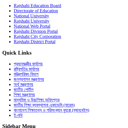
Rajshahi Education Board
Directorate of Education
National University
Rajshahi University
National Web Portal
Rajshahi Division Portal
Rajshahi City Corporation
Rajshahi District Portal
Quick Links
প্রধানমন্ত্রীর কার্যালয়
রাষ্ট্রপতির কার্যালয়
মন্ত্রিপরিষদ বিভাগ
জনপ্রশাসন মন্ত্রণালয়
অর্থ মন্ত্রণালয়
জাতীয় পোর্টাল
শিক্ষা মন্ত্রণালয়
মাধ্যমিক ও উচ্চশিক্ষা অধিদপ্তর
জাতীয় শিক্ষা ব্যবস্থাপনা একাডেমি (নায়েম)
বাংলাদেশ শিক্ষাতথ্য ও পরিসংখ্যান ব্যুরো (ব্যানবেইস)
ই-নথি
Sidebar Menu