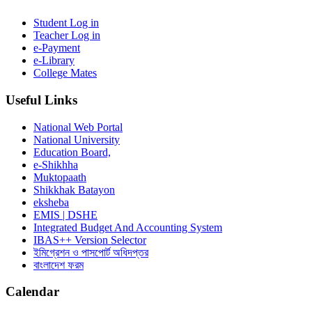
Student Log in
Teacher Log in
e-Payment
e-Library
College Mates
Useful Links
National Web Portal
National University
Education Board,
e-Shikhha
Muktopaath
Shikkhak Batayon
eksheba
EMIS | DSHE
Integrated Budget And Accounting System
IBAS++ Version Selector
ইমিগ্রেশন ও পাসপোর্ট অধিদপ্তর
বাংলাদেশ ফরম
Calendar