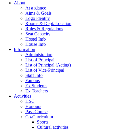
About
At a glance
Aims & Goals
Logo identity
Rooms & Dept. Location
Rules & Regulations
Seat Capacity
Hostel Info
House Info
Information
Administration
List of Principal
List of Principal (Acting)
List of Vice-Principal
Staff Info
Famous
Ex Students
Ex Teachers
Activities
HSC
Honours
Pass Course
Co-Curriculum
Sports
Cultural activities