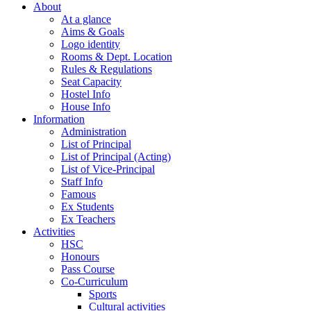
About
At a glance
Aims & Goals
Logo identity
Rooms & Dept. Location
Rules & Regulations
Seat Capacity
Hostel Info
House Info
Information
Administration
List of Principal
List of Principal (Acting)
List of Vice-Principal
Staff Info
Famous
Ex Students
Ex Teachers
Activities
HSC
Honours
Pass Course
Co-Curriculum
Sports
Cultural activities