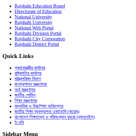
Rajshahi Education Board
Directorate of Education
National University
Rajshahi University
National Web Portal
Rajshahi Division Portal
Rajshahi City Corporation
Rajshahi District Portal
Quick Links
প্রধানমন্ত্রীর কার্যালয়
রাষ্ট্রপতির কার্যালয়
মন্ত্রিপরিষদ বিভাগ
জনপ্রশাসন মন্ত্রণালয়
অর্থ মন্ত্রণালয়
জাতীয় পোর্টাল
শিক্ষা মন্ত্রণালয়
মাধ্যমিক ও উচ্চশিক্ষা অধিদপ্তর
জাতীয় শিক্ষা ব্যবস্থাপনা একাডেমি (নায়েম)
বাংলাদেশ শিক্ষাতথ্য ও পরিসংখ্যান ব্যুরো (ব্যানবেইস)
ই-নথি
Sidebar Menu