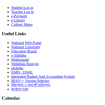
Student Log in
Teacher Log in
e-Payment
e-Library
College Mates
Useful Links
National Web Portal
National University
Education Board,
e-Shikhha
Muktopaath
Shikkhak Batayon
eksheba
EMIS | DSHE
Integrated Budget And Accounting System
IBAS++ Version Selector
ইমিগ্রেশন ও পাসপোর্ট অধিদপ্তর
বাংলাদেশ ফরম
Calendar