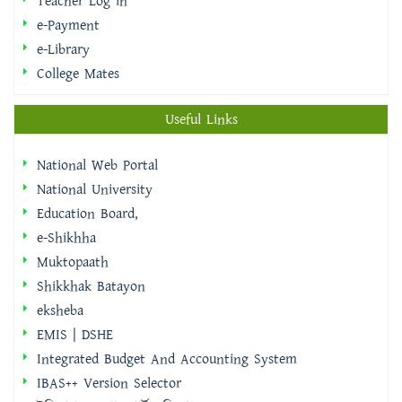
College Mates
Useful Links
National Web Portal
National University
Education Board,
e-Shikhha
Muktopaath
Shikkhak Batayon
eksheba
EMIS | DSHE
Integrated Budget And Accounting System
IBAS++ Version Selector
ইমিগ্রেশন ও পাসপোর্ট অধিদপ্তর
বাংলাদেশ ফরম