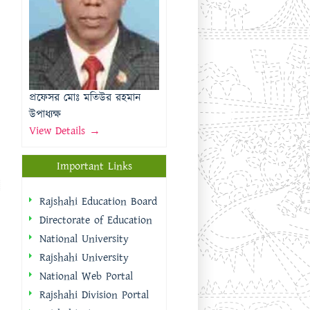
উপাধ্যক্ষ
View Details →
Important Links
Rajshahi Education Board
Directorate of Education
National University
Rajshahi University
National Web Portal
Rajshahi Division Portal
Rajshahi City
Corporation
Rajshahi District Portal
Quick Links
প্রধানমন্ত্রীর কার্যালয়