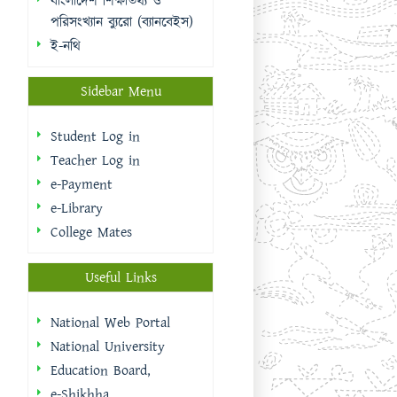
Teacher Log in
e-Payment
e-Library
College Mates
Useful Links
National Web Portal
National University
Education Board,
e-Shikhha
Muktopaath
Shikkhak Batayon
eksheba
EMIS | DSHE
Integrated Budget And
Accounting System