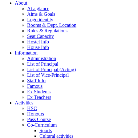
About
At a glance
Aims & Goals
Logo identity
Rooms & Dept. Location
Rules & Regulations
Seat Capacity
Hostel Info
House Info
Information
Administration
List of Principal
List of Principal (Acting)
List of Vice-Principal
Staff Info
Famous
Ex Students
Ex Teachers
Activities
HSC
Honours
Pass Course
Co-Curriculum
Sports
Cultural activities