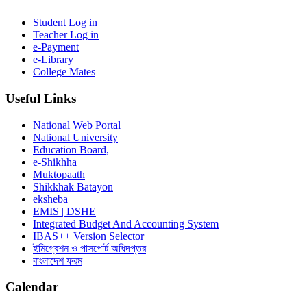
Student Log in
Teacher Log in
e-Payment
e-Library
College Mates
Useful Links
National Web Portal
National University
Education Board,
e-Shikhha
Muktopaath
Shikkhak Batayon
eksheba
EMIS | DSHE
Integrated Budget And Accounting System
IBAS++ Version Selector
ইমিগ্রেশন ও পাসপোর্ট অধিদপ্তর
বাংলাদেশ ফরম
Calendar