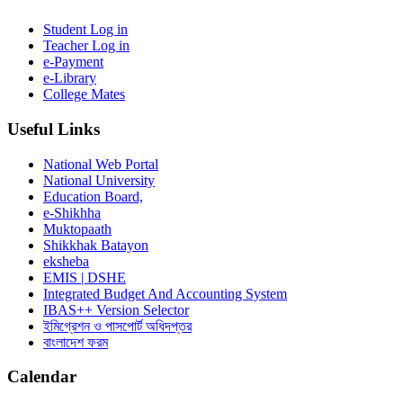
Student Log in
Teacher Log in
e-Payment
e-Library
College Mates
Useful Links
National Web Portal
National University
Education Board,
e-Shikhha
Muktopaath
Shikkhak Batayon
eksheba
EMIS | DSHE
Integrated Budget And Accounting System
IBAS++ Version Selector
ইমিগ্রেশন ও পাসপোর্ট অধিদপ্তর
বাংলাদেশ ফরম
Calendar