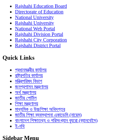
Rajshahi Education Board
Directorate of Education
National University
Rajshahi University
National Web Portal
Rajshahi Division Portal
Rajshahi City Corporation
Rajshahi District Portal
Quick Links
প্রধানমন্ত্রীর কার্যালয়
রাষ্ট্রপতির কার্যালয়
মন্ত্রিপরিষদ বিভাগ
জনপ্রশাসন মন্ত্রণালয়
অর্থ মন্ত্রণালয়
জাতীয় পোর্টাল
শিক্ষা মন্ত্রণালয়
মাধ্যমিক ও উচ্চশিক্ষা অধিদপ্তর
জাতীয় শিক্ষা ব্যবস্থাপনা একাডেমি (নায়েম)
বাংলাদেশ শিক্ষাতথ্য ও পরিসংখ্যান ব্যুরো (ব্যানবেইস)
ই-নথি
Sidebar Menu