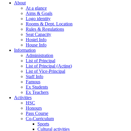
About
At a glance
Aims & Goals
Logo identity
Rooms & Dept. Location
Rules & Regulations
Seat Capacity
Hostel Info
House Info
Information
Administration
List of Principal
List of Principal (Acting)
List of Vice-Principal
Staff Info
Famous
Ex Students
Ex Teachers
Activities
HSC
Honours
Pass Course
Co-Curriculum
Sports
Cultural activities