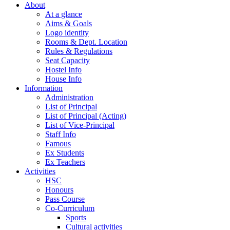
About
At a glance
Aims & Goals
Logo identity
Rooms & Dept. Location
Rules & Regulations
Seat Capacity
Hostel Info
House Info
Information
Administration
List of Principal
List of Principal (Acting)
List of Vice-Principal
Staff Info
Famous
Ex Students
Ex Teachers
Activities
HSC
Honours
Pass Course
Co-Curriculum
Sports
Cultural activities