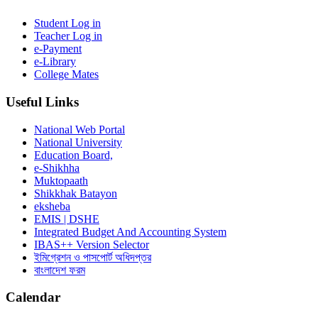
Student Log in
Teacher Log in
e-Payment
e-Library
College Mates
Useful Links
National Web Portal
National University
Education Board,
e-Shikhha
Muktopaath
Shikkhak Batayon
eksheba
EMIS | DSHE
Integrated Budget And Accounting System
IBAS++ Version Selector
ইমিগ্রেশন ও পাসপোর্ট অধিদপ্তর
বাংলাদেশ ফরম
Calendar