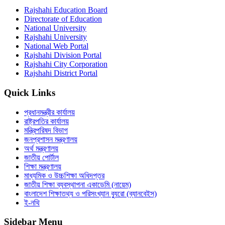
Rajshahi Education Board
Directorate of Education
National University
Rajshahi University
National Web Portal
Rajshahi Division Portal
Rajshahi City Corporation
Rajshahi District Portal
Quick Links
প্রধানমন্ত্রীর কার্যালয়
রাষ্ট্রপতির কার্যালয়
মন্ত্রিপরিষদ বিভাগ
জনপ্রশাসন মন্ত্রণালয়
অর্থ মন্ত্রণালয়
জাতীয় পোর্টাল
শিক্ষা মন্ত্রণালয়
মাধ্যমিক ও উচ্চশিক্ষা অধিদপ্তর
জাতীয় শিক্ষা ব্যবস্থাপনা একাডেমি (নায়েম)
বাংলাদেশ শিক্ষাতথ্য ও পরিসংখ্যান ব্যুরো (ব্যানবেইস)
ই-নথি
Sidebar Menu