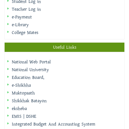
e-Library
College Mates
Useful Links
National Web Portal
National University
Education Board,
e-Shikhha
Muktopaath
Shikkhak Batayon
eksheba
EMIS | DSHE
Integrated Budget And Accounting System
IBAS++ Version Selector
ইমিগ্রেশন ও পাসপোর্ট অধিদপ্তর
বাংলাদেশ ফরম