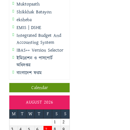
Muktopaath
Shikkhak Batayon
eksheba
EMIS | DSHE
Integrated Budget And
Accounting System
IBAS++ Version Selector
ইমিগ্রেশন ও পাসপোর্ট
অধিদপ্তর
বাংলাদেশ ফরম
Calendar
AUGUST 2026
M
T
W
T
F
S
S
1
2
3
4
5
6
7
8
9