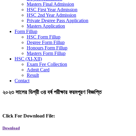
Masters Final Admission
HSC First Year Admission
HSC 2nd Year Admission
Private Degree Pass Application
Masters Application
Form Fillup
HSC Form Fillup
Degree Form Fillup
Honours Form Fillup
Masters Form Fillup
HSC (XI-XII)
Exam Fee Collection
Admit Card
Result
Contact
২০২৩ সালের ডিগ্রী ৩য় বর্ষ পরীক্ষার ফরমপূরণ বিজ্ঞপ্তি
Click For Download File:
Download