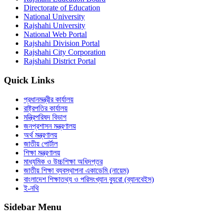
Directorate of Education
National University
Rajshahi University
National Web Portal
Rajshahi Division Portal
Rajshahi City Corporation
Rajshahi District Portal
Quick Links
প্রধানমন্ত্রীর কার্যালয়
রাষ্ট্রপতির কার্যালয়
মন্ত্রিপরিষদ বিভাগ
জনপ্রশাসন মন্ত্রণালয়
অর্থ মন্ত্রণালয়
জাতীয় পোর্টাল
শিক্ষা মন্ত্রণালয়
মাধ্যমিক ও উচ্চশিক্ষা অধিদপ্তর
জাতীয় শিক্ষা ব্যবস্থাপনা একাডেমি (নায়েম)
বাংলাদেশ শিক্ষাতথ্য ও পরিসংখ্যান ব্যুরো (ব্যানবেইস)
ই-নথি
Sidebar Menu