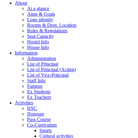
About
At a glance
Aims & Goals
Logo identity
Rooms & Dept. Location
Rules & Regulations
Seat Capacity
Hostel Info
House Info
Information
Administration
List of Principal
List of Principal (Acting)
List of Vice-Principal
Staff Info
Famous
Ex Students
Ex Teachers
Activities
HSC
Honours
Pass Course
Co-Curriculum
Sports
Cultural activities