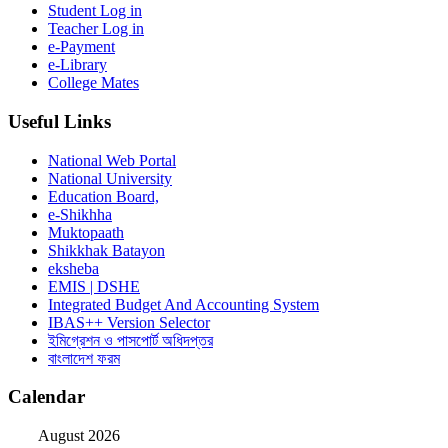
Student Log in
Teacher Log in
e-Payment
e-Library
College Mates
Useful Links
National Web Portal
National University
Education Board,
e-Shikhha
Muktopaath
Shikkhak Batayon
eksheba
EMIS | DSHE
Integrated Budget And Accounting System
IBAS++ Version Selector
ইমিগ্রেশন ও পাসপোর্ট অধিদপ্তর
বাংলাদেশ ফরম
Calendar
August 2026