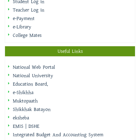
e-Library
College Mates
Useful Links
National Web Portal
National University
Education Board,
e-Shikhha
Muktopaath
Shikkhak Batayon
eksheba
EMIS | DSHE
Integrated Budget And Accounting System
IBAS++ Version Selector
ইমিগ্রেশন ও পাসপোর্ট অধিদপ্তর
বাংলাদেশ ফরম