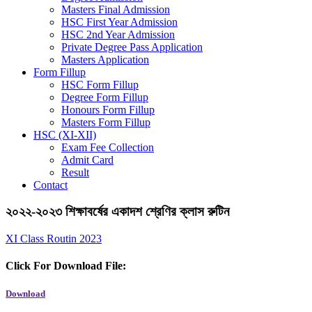
Masters Final Admission
HSC First Year Admission
HSC 2nd Year Admission
Private Degree Pass Application
Masters Application
Form Fillup
HSC Form Fillup
Degree Form Fillup
Honours Form Fillup
Masters Form Fillup
HSC (XI-XII)
Exam Fee Collection
Admit Card
Result
Contact
২০২২-২০২৩ শিক্ষাবর্ষের একাদশ শ্রেণির ক্লাস রুটিন
XI Class Routin 2023
Click For Download File:
Download