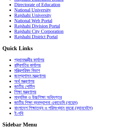
Directorate of Education
National University
Rajshahi University
National Web Portal
Rajshahi Division Portal
Rajshahi City Corporation
Rajshahi District Portal
Quick Links
প্রধানমন্ত্রীর কার্যালয়
রাষ্ট্রপতির কার্যালয়
মন্ত্রিপরিষদ বিভাগ
জনপ্রশাসন মন্ত্রণালয়
অর্থ মন্ত্রণালয়
জাতীয় পোর্টাল
শিক্ষা মন্ত্রণালয়
মাধ্যমিক ও উচ্চশিক্ষা অধিদপ্তর
জাতীয় শিক্ষা ব্যবস্থাপনা একাডেমি (নায়েম)
বাংলাদেশ শিক্ষাতথ্য ও পরিসংখ্যান ব্যুরো (ব্যানবেইস)
ই-নথি
Sidebar Menu