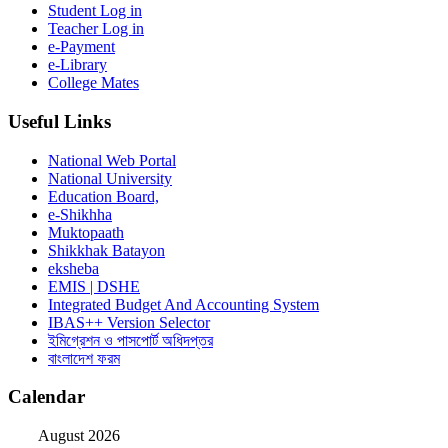
Student Log in
Teacher Log in
e-Payment
e-Library
College Mates
Useful Links
National Web Portal
National University
Education Board,
e-Shikhha
Muktopaath
Shikkhak Batayon
eksheba
EMIS | DSHE
Integrated Budget And Accounting System
IBAS++ Version Selector
ইমিগ্রেশন ও পাসপোর্ট অধিদপ্তর
বাংলাদেশ ফরম
Calendar
August 2026