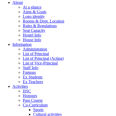
About
At a glance
Aims & Goals
Logo identity
Rooms & Dept. Location
Rules & Regulations
Seat Capacity
Hostel Info
House Info
Information
Administration
List of Principal
List of Principal (Acting)
List of Vice-Principal
Staff Info
Famous
Ex Students
Ex Teachers
Activities
HSC
Honours
Pass Course
Co-Curriculum
Sports
Cultural activities