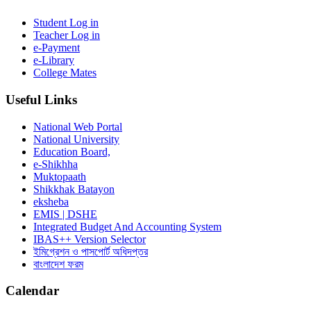
Student Log in
Teacher Log in
e-Payment
e-Library
College Mates
Useful Links
National Web Portal
National University
Education Board,
e-Shikhha
Muktopaath
Shikkhak Batayon
eksheba
EMIS | DSHE
Integrated Budget And Accounting System
IBAS++ Version Selector
ইমিগ্রেশন ও পাসপোর্ট অধিদপ্তর
বাংলাদেশ ফরম
Calendar