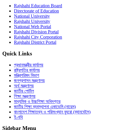
Rajshahi Education Board
Directorate of Education
National University
Rajshahi University
National Web Portal
Rajshahi Division Portal
Rajshahi City Corporation
Rajshahi District Portal
Quick Links
প্রধানমন্ত্রীর কার্যালয়
রাষ্ট্রপতির কার্যালয়
মন্ত্রিপরিষদ বিভাগ
জনপ্রশাসন মন্ত্রণালয়
অর্থ মন্ত্রণালয়
জাতীয় পোর্টাল
শিক্ষা মন্ত্রণালয়
মাধ্যমিক ও উচ্চশিক্ষা অধিদপ্তর
জাতীয় শিক্ষা ব্যবস্থাপনা একাডেমি (নায়েম)
বাংলাদেশ শিক্ষাতথ্য ও পরিসংখ্যান ব্যুরো (ব্যানবেইস)
ই-নথি
Sidebar Menu