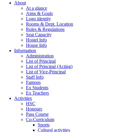
About
At a glance
Aims & Goals
Logo identity
Rooms & Dept. Location
Rules & Regulations
Seat Capacity
Hostel Info
House Info
Information
Administration
List of Principal
List of Principal (Acting)
List of Vice-Principal
Staff Info
Famous
Ex Students
Ex Teachers
Activities
HSC
Honours
Pass Course
Co-Curriculum
Sports
Cultural activities