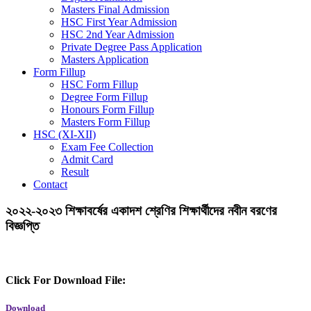
Masters Final Admission
HSC First Year Admission
HSC 2nd Year Admission
Private Degree Pass Application
Masters Application
Form Fillup
HSC Form Fillup
Degree Form Fillup
Honours Form Fillup
Masters Form Fillup
HSC (XI-XII)
Exam Fee Collection
Admit Card
Result
Contact
২০২২-২০২৩ শিক্ষাবর্ষের একাদশ শ্রেণির শিক্ষার্থীদের নবীন বরণের
বিজ্ঞপ্তি
Click For Download File:
Download