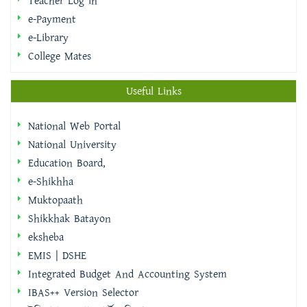
College Mates
Useful Links
National Web Portal
National University
Education Board,
e-Shikhha
Muktopaath
Shikkhak Batayon
eksheba
EMIS | DSHE
Integrated Budget And Accounting System
IBAS++ Version Selector
ইমিগ্রেশন ও পাসপোর্ট অধিদপ্তর
বাংলাদেশ ফরম