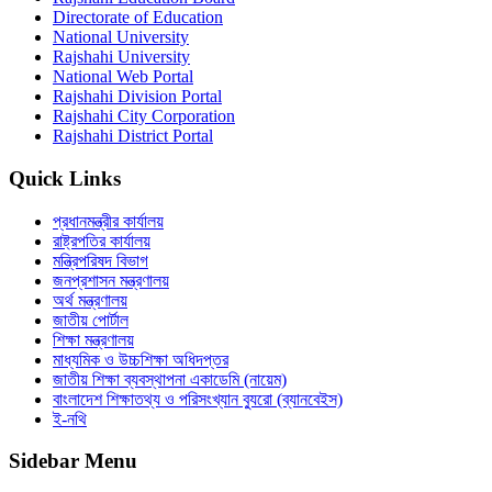
Directorate of Education
National University
Rajshahi University
National Web Portal
Rajshahi Division Portal
Rajshahi City Corporation
Rajshahi District Portal
Quick Links
প্রধানমন্ত্রীর কার্যালয়
রাষ্ট্রপতির কার্যালয়
মন্ত্রিপরিষদ বিভাগ
জনপ্রশাসন মন্ত্রণালয়
অর্থ মন্ত্রণালয়
জাতীয় পোর্টাল
শিক্ষা মন্ত্রণালয়
মাধ্যমিক ও উচ্চশিক্ষা অধিদপ্তর
জাতীয় শিক্ষা ব্যবস্থাপনা একাডেমি (নায়েম)
বাংলাদেশ শিক্ষাতথ্য ও পরিসংখ্যান ব্যুরো (ব্যানবেইস)
ই-নথি
Sidebar Menu