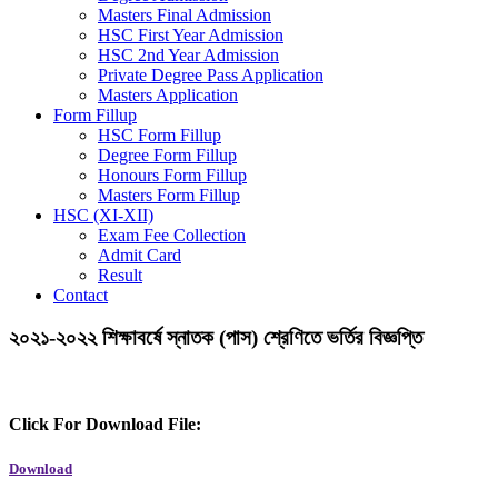
Masters Final Admission
HSC First Year Admission
HSC 2nd Year Admission
Private Degree Pass Application
Masters Application
Form Fillup
HSC Form Fillup
Degree Form Fillup
Honours Form Fillup
Masters Form Fillup
HSC (XI-XII)
Exam Fee Collection
Admit Card
Result
Contact
২০২১-২০২২ শিক্ষাবর্ষে স্নাতক (পাস) শ্রেণিতে ভর্তির বিজ্ঞপ্তি
Click For Download File:
Download