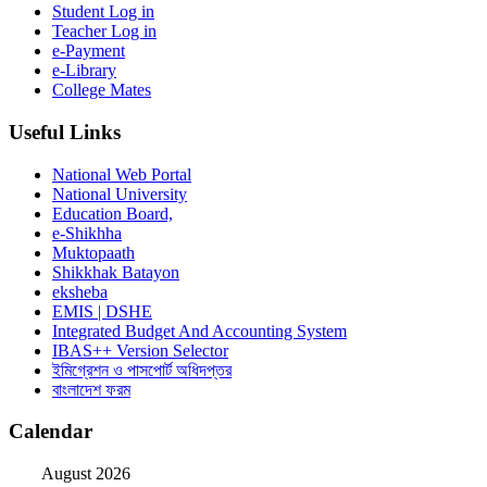
Student Log in
Teacher Log in
e-Payment
e-Library
College Mates
Useful Links
National Web Portal
National University
Education Board,
e-Shikhha
Muktopaath
Shikkhak Batayon
eksheba
EMIS | DSHE
Integrated Budget And Accounting System
IBAS++ Version Selector
ইমিগ্রেশন ও পাসপোর্ট অধিদপ্তর
বাংলাদেশ ফরম
Calendar
August 2026