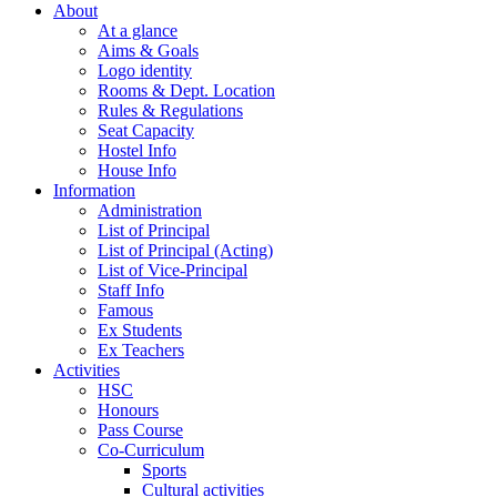
About
At a glance
Aims & Goals
Logo identity
Rooms & Dept. Location
Rules & Regulations
Seat Capacity
Hostel Info
House Info
Information
Administration
List of Principal
List of Principal (Acting)
List of Vice-Principal
Staff Info
Famous
Ex Students
Ex Teachers
Activities
HSC
Honours
Pass Course
Co-Curriculum
Sports
Cultural activities