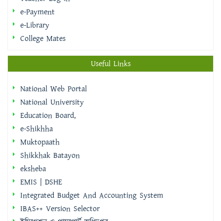
College Mates
Useful Links
National Web Portal
National University
Education Board,
e-Shikhha
Muktopaath
Shikkhak Batayon
eksheba
EMIS | DSHE
Integrated Budget And Accounting System
IBAS++ Version Selector
ইমিগ্রেশন ও পাসপোর্ট অধিদপ্তর
বাংলাদেশ ফরম