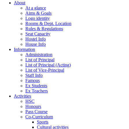
About
At a glance
Aims & Goals
Logo identity
Rooms & Dept. Location
Rules & Regulations
Seat Capacity
Hostel Info
House Info
Information
Administration
List of Principal
List of Principal (Acting)
List of Vice-Principal
Staff Info
Famous
Ex Students
Ex Teachers
Activities
HSC
Honours
Pass Course
Co-Curriculum
Sports
Cultural activities