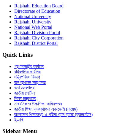
Rajshahi Education Board
Directorate of Education
National University
Rajshahi University
National Web Portal
Rajshahi Division Portal
Rajshahi City Corporation
Rajshahi District Portal
Quick Links
প্রধানমন্ত্রীর কার্যালয়
রাষ্ট্রপতির কার্যালয়
মন্ত্রিপরিষদ বিভাগ
জনপ্রশাসন মন্ত্রণালয়
অর্থ মন্ত্রণালয়
জাতীয় পোর্টাল
শিক্ষা মন্ত্রণালয়
মাধ্যমিক ও উচ্চশিক্ষা অধিদপ্তর
জাতীয় শিক্ষা ব্যবস্থাপনা একাডেমি (নায়েম)
বাংলাদেশ শিক্ষাতথ্য ও পরিসংখ্যান ব্যুরো (ব্যানবেইস)
ই-নথি
Sidebar Menu