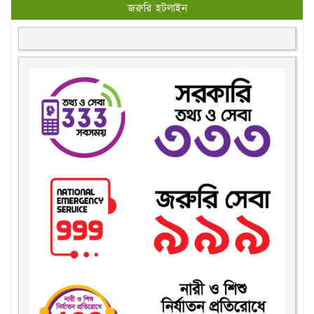
জরুরি হটলাইন