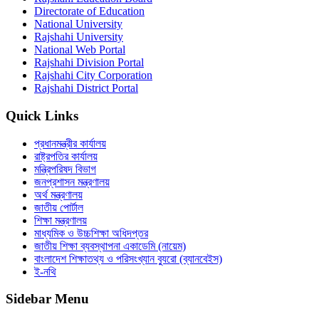
Directorate of Education
National University
Rajshahi University
National Web Portal
Rajshahi Division Portal
Rajshahi City Corporation
Rajshahi District Portal
Quick Links
প্রধানমন্ত্রীর কার্যালয়
রাষ্ট্রপতির কার্যালয়
মন্ত্রিপরিষদ বিভাগ
জনপ্রশাসন মন্ত্রণালয়
অর্থ মন্ত্রণালয়
জাতীয় পোর্টাল
শিক্ষা মন্ত্রণালয়
মাধ্যমিক ও উচ্চশিক্ষা অধিদপ্তর
জাতীয় শিক্ষা ব্যবস্থাপনা একাডেমি (নায়েম)
বাংলাদেশ শিক্ষাতথ্য ও পরিসংখ্যান ব্যুরো (ব্যানবেইস)
ই-নথি
Sidebar Menu