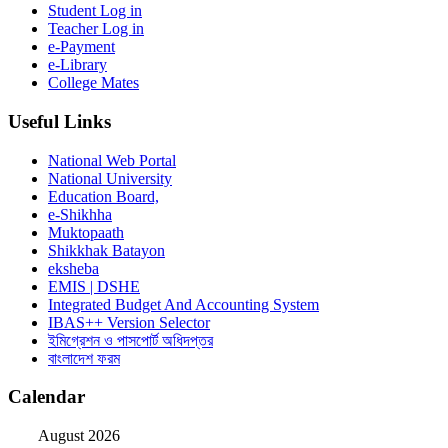
Student Log in
Teacher Log in
e-Payment
e-Library
College Mates
Useful Links
National Web Portal
National University
Education Board,
e-Shikhha
Muktopaath
Shikkhak Batayon
eksheba
EMIS | DSHE
Integrated Budget And Accounting System
IBAS++ Version Selector
ইমিগ্রেশন ও পাসপোর্ট অধিদপ্তর
বাংলাদেশ ফরম
Calendar
August 2026