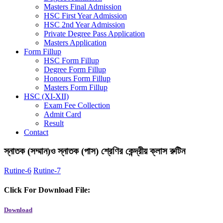
Masters Final Admission
HSC First Year Admission
HSC 2nd Year Admission
Private Degree Pass Application
Masters Application
Form Fillup
HSC Form Fillup
Degree Form Fillup
Honours Form Fillup
Masters Form Fillup
HSC (XI-XII)
Exam Fee Collection
Admit Card
Result
Contact
স্নাতক (সম্মান)ও স্নাতক (পাস) শ্রেণির কেন্দ্রীয় ক্লাস রুটিন
Rutine-6
Rutine-7
Click For Download File:
Download