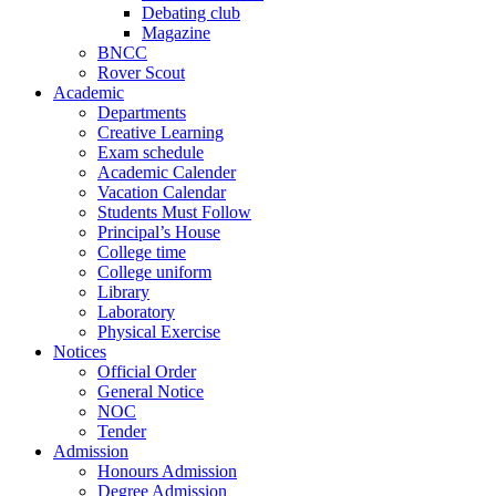
Debating club
Magazine
BNCC
Rover Scout
Academic
Departments
Creative Learning
Exam schedule
Academic Calender
Vacation Calendar
Students Must Follow
Principal’s House
College time
College uniform
Library
Laboratory
Physical Exercise
Notices
Official Order
General Notice
NOC
Tender
Admission
Honours Admission
Degree Admission