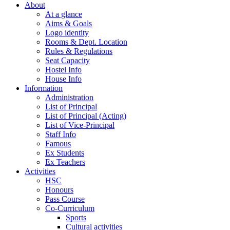
About
At a glance
Aims & Goals
Logo identity
Rooms & Dept. Location
Rules & Regulations
Seat Capacity
Hostel Info
House Info
Information
Administration
List of Principal
List of Principal (Acting)
List of Vice-Principal
Staff Info
Famous
Ex Students
Ex Teachers
Activities
HSC
Honours
Pass Course
Co-Curriculum
Sports
Cultural activities