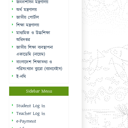
জাতীয় শিক্ষা ব্যবস্থাপনা
একাডেমি (নায়েম)
বাংলাদেশ শিক্ষাতথ্য ও
পরিসংখ্যান ব্যুরো (ব্যানবেইস)
ই-নথি
Sidebar Menu
Student Log in
Teacher Log in
e-Payment
e-Library
College Mates
Useful Links
National Web Portal