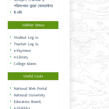
Teacher Log in
e-Payment
e-Library
College Mates
Useful Links
National Web Portal
National University
Education Board,
e-Shikhha
Muktopaath
Shikkhak Batayon
eksheba
EMIS | DSHE
Integrated Budget And
Accounting System