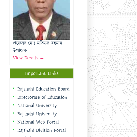
উপাধ্যক্ষ
View Details →
Important Links
Rajshahi Education Board
Directorate of Education
National University
Rajshahi University
National Web Portal
Rajshahi Division Portal
Rajshahi City
Corporation
Rajshahi District Portal
Quick Links
প্রধানমন্ত্রীর কার্যালয়