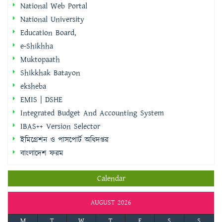
e-Shikhha
Muktopaath
Shikkhak Batayon
eksheba
EMIS | DSHE
Integrated Budget And Accounting System
IBAS++ Version Selector
ইমিগ্রেশন ও পাসপোর্ট অধিদপ্তর
বাংলাদেশ ফরম
Calendar
AUGUST 2026
M
T
W
T
F
S
S
1
2
3
4
5
6
7
8
9
10
11
12
13
14
15
16