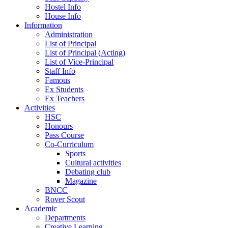
Hostel Info
House Info
Information
Administration
List of Principal
List of Principal (Acting)
List of Vice-Principal
Staff Info
Famous
Ex Students
Ex Teachers
Activities
HSC
Honours
Pass Course
Co-Curriculum
Sports
Cultural activities
Debating club
Magazine
BNCC
Rover Scout
Academic
Departments
Creative Learning