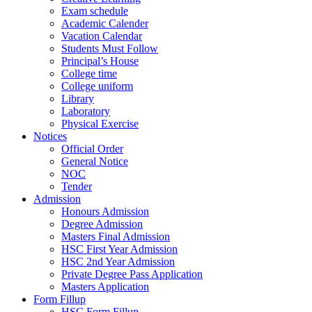
Exam schedule
Academic Calender
Vacation Calendar
Students Must Follow
Principal’s House
College time
College uniform
Library
Laboratory
Physical Exercise
Notices
Official Order
General Notice
NOC
Tender
Admission
Honours Admission
Degree Admission
Masters Final Admission
HSC First Year Admission
HSC 2nd Year Admission
Private Degree Pass Application
Masters Application
Form Fillup
HSC Form Fillup