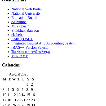
National Web Portal
National University
Education Board,
e-Shikhha
Muktopaath
Shikkhak Batayon
eksheba
EMIS | DSHE
Integrated Budget And Accounting System
IBAS++ Version Selector
ইমিগ্রেশন ও পাসপোর্ট অধিদপ্তর
বাংলাদেশ ফরম
Calendar
August 2026
M
T
W
T
F
S
S
1
2
3
4
5
6
7
8
9
10
11
12
13
14
15
16
17
18
19
20
21
22
23
24
25
26
27
28
29
30