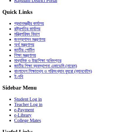
Rajshahi District Portal
Quick Links
প্রধানমন্ত্রীর কার্যালয়
রাষ্ট্রপতির কার্যালয়
মন্ত্রিপরিষদ বিভাগ
জনপ্রশাসন মন্ত্রণালয়
অর্থ মন্ত্রণালয়
জাতীয় পোর্টাল
শিক্ষা মন্ত্রণালয়
মাধ্যমিক ও উচ্চশিক্ষা অধিদপ্তর
জাতীয় শিক্ষা ব্যবস্থাপনা একাডেমি (নায়েম)
বাংলাদেশ শিক্ষাতথ্য ও পরিসংখ্যান ব্যুরো (ব্যানবেইস)
ই-নথি
Sidebar Menu
Student Log in
Teacher Log in
e-Payment
e-Library
College Mates
Useful Links