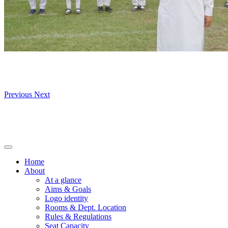
Previous
Next
Home
About
At a glance
Aims & Goals
Logo identity
Rooms & Dept. Location
Rules & Regulations
Seat Capacity