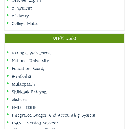
College Mates
Useful Links
National Web Portal
National University
Education Board,
e-Shikhha
Muktopaath
Shikkhak Batayon
eksheba
EMIS | DSHE
Integrated Budget And Accounting System
IBAS++ Version Selector
ইমিগ্রেশন ও পাসপোর্ট অধিদপ্তর
বাংলাদেশ ফরম