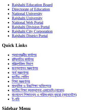
Rajshahi Education Board
Directorate of Education
National University
Rajshahi University
National Web Portal
Rajshahi Division Portal
Rajshahi City Corporation
Rajshahi District Portal
Quick Links
প্রধানমন্ত্রীর কার্যালয়
রাষ্ট্রপতির কার্যালয়
মন্ত্রিপরিষদ বিভাগ
জনপ্রশাসন মন্ত্রণালয়
অর্থ মন্ত্রণালয়
জাতীয় পোর্টাল
শিক্ষা মন্ত্রণালয়
মাধ্যমিক ও উচ্চশিক্ষা অধিদপ্তর
জাতীয় শিক্ষা ব্যবস্থাপনা একাডেমি (নায়েম)
বাংলাদেশ শিক্ষাতথ্য ও পরিসংখ্যান ব্যুরো (ব্যানবেইস)
ই-নথি
Sidebar Menu