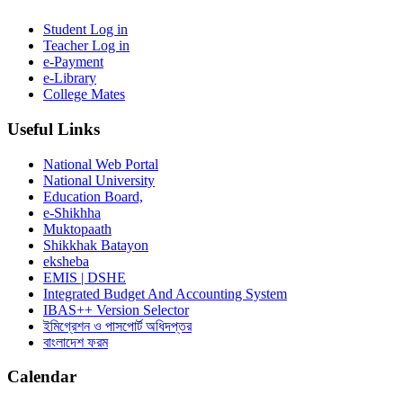
Student Log in
Teacher Log in
e-Payment
e-Library
College Mates
Useful Links
National Web Portal
National University
Education Board,
e-Shikhha
Muktopaath
Shikkhak Batayon
eksheba
EMIS | DSHE
Integrated Budget And Accounting System
IBAS++ Version Selector
ইমিগ্রেশন ও পাসপোর্ট অধিদপ্তর
বাংলাদেশ ফরম
Calendar