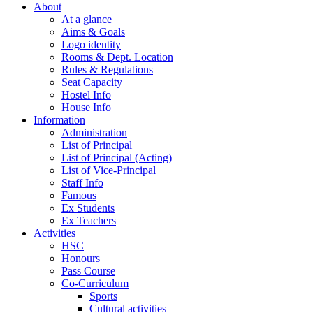
About
At a glance
Aims & Goals
Logo identity
Rooms & Dept. Location
Rules & Regulations
Seat Capacity
Hostel Info
House Info
Information
Administration
List of Principal
List of Principal (Acting)
List of Vice-Principal
Staff Info
Famous
Ex Students
Ex Teachers
Activities
HSC
Honours
Pass Course
Co-Curriculum
Sports
Cultural activities