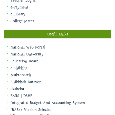
College Mates
Useful Links
National Web Portal
National University
Education Board,
e-Shikhha
Muktopaath
Shikkhak Batayon
eksheba
EMIS | DSHE
Integrated Budget And Accounting System
IBAS++ Version Selector
ইমিগ্রেশন ও পাসপোর্ট অধিদপ্তর
বাংলাদেশ ফরম