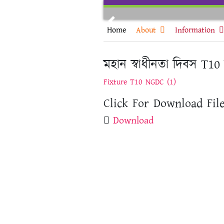
Skip
to
Previous
content
Home
About
Information
মহান স্বাধীনতা দিবস T10 ক
Fixture T10 NGDC (1)
Click For Download File
Download