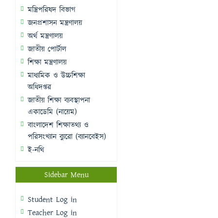
মন্ত্রিপরিষদ বিভাগ
জনপ্রশাসন মন্ত্রণালয়
অর্থ মন্ত্রণালয়
জাতীয় পোর্টাল
শিক্ষা মন্ত্রণালয়
মাধ্যমিক ও উচ্চশিক্ষা
অধিদপ্তর
জাতীয় শিক্ষা ব্যবস্থাপনা
একাডেমি (নায়েম)
বাংলাদেশ শিক্ষাতথ্য ও
পরিসংখ্যান ব্যুরো (ব্যানবেইস)
ই-নথি
Sidebar Menu
Student Log in
Teacher Log in