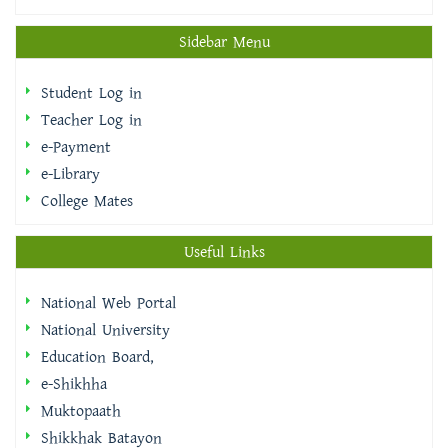
Student Log in
Teacher Log in
e-Payment
e-Library
College Mates
Useful Links
National Web Portal
National University
Education Board,
e-Shikhha
Muktopaath
Shikkhak Batayon
eksheba
EMIS | DSHE
Integrated Budget And Accounting System