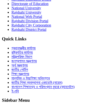
Directorate of Education
National University
Rajshahi University
National Web Portal
Rajshahi Division Portal
Rajshahi City Corporation
Rajshahi District Portal
Quick Links
প্রধানমন্ত্রীর কার্যালয়
রাষ্ট্রপতির কার্যালয়
মন্ত্রিপরিষদ বিভাগ
জনপ্রশাসন মন্ত্রণালয়
অর্থ মন্ত্রণালয়
জাতীয় পোর্টাল
শিক্ষা মন্ত্রণালয়
মাধ্যমিক ও উচ্চশিক্ষা অধিদপ্তর
জাতীয় শিক্ষা ব্যবস্থাপনা একাডেমি (নায়েম)
বাংলাদেশ শিক্ষাতথ্য ও পরিসংখ্যান ব্যুরো (ব্যানবেইস)
ই-নথি
Sidebar Menu