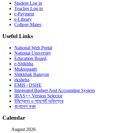
Student Log in
Teacher Log in
e-Payment
e-Library
College Mates
Useful Links
National Web Portal
National University
Education Board,
e-Shikhha
Muktopaath
Shikkhak Batayon
eksheba
EMIS | DSHE
Integrated Budget And Accounting System
IBAS++ Version Selector
ইমিগ্রেশন ও পাসপোর্ট অধিদপ্তর
বাংলাদেশ ফরম
Calendar
August 2026