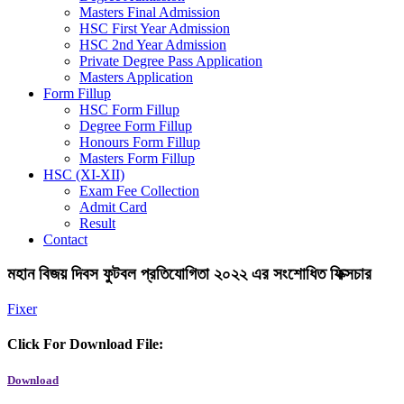
Masters Final Admission
HSC First Year Admission
HSC 2nd Year Admission
Private Degree Pass Application
Masters Application
Form Fillup
HSC Form Fillup
Degree Form Fillup
Honours Form Fillup
Masters Form Fillup
HSC (XI-XII)
Exam Fee Collection
Admit Card
Result
Contact
মহান বিজয় দিবস ফুটবল প্রতিযোগিতা ২০২২ এর সংশোধিত ফিক্সচার
Fixer
Click For Download File:
Download