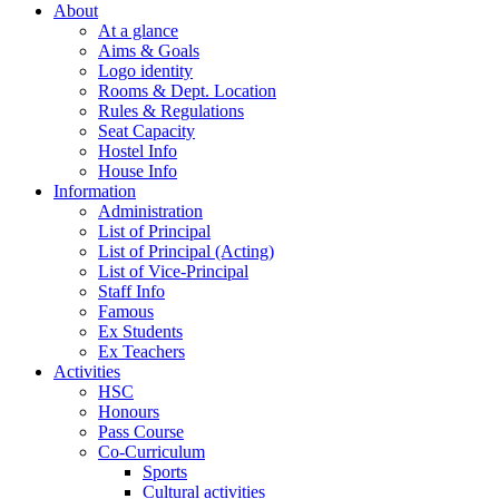
About
At a glance
Aims & Goals
Logo identity
Rooms & Dept. Location
Rules & Regulations
Seat Capacity
Hostel Info
House Info
Information
Administration
List of Principal
List of Principal (Acting)
List of Vice-Principal
Staff Info
Famous
Ex Students
Ex Teachers
Activities
HSC
Honours
Pass Course
Co-Curriculum
Sports
Cultural activities