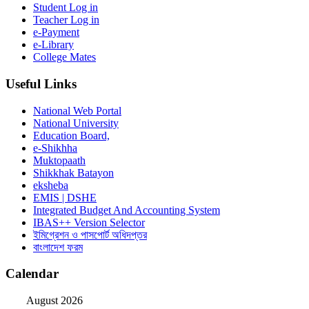
Student Log in
Teacher Log in
e-Payment
e-Library
College Mates
Useful Links
National Web Portal
National University
Education Board,
e-Shikhha
Muktopaath
Shikkhak Batayon
eksheba
EMIS | DSHE
Integrated Budget And Accounting System
IBAS++ Version Selector
ইমিগ্রেশন ও পাসপোর্ট অধিদপ্তর
বাংলাদেশ ফরম
Calendar
August 2026