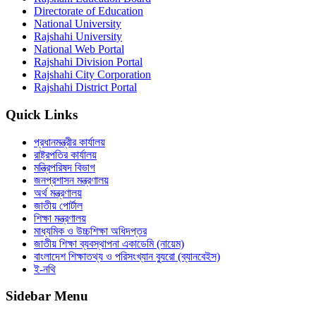
Directorate of Education
National University
Rajshahi University
National Web Portal
Rajshahi Division Portal
Rajshahi City Corporation
Rajshahi District Portal
Quick Links
প্রধানমন্ত্রীর কার্যালয়
রাষ্ট্রপতির কার্যালয়
মন্ত্রিপরিষদ বিভাগ
জনপ্রশাসন মন্ত্রণালয়
অর্থ মন্ত্রণালয়
জাতীয় পোর্টাল
শিক্ষা মন্ত্রণালয়
মাধ্যমিক ও উচ্চশিক্ষা অধিদপ্তর
জাতীয় শিক্ষা ব্যবস্থাপনা একাডেমি (নায়েম)
বাংলাদেশ শিক্ষাতথ্য ও পরিসংখ্যান ব্যুরো (ব্যানবেইস)
ই-নথি
Sidebar Menu