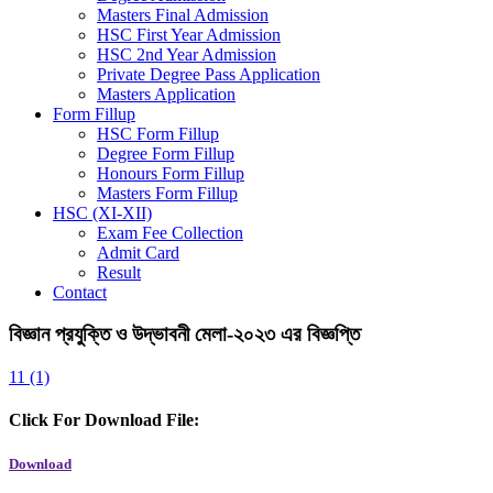
Masters Final Admission
HSC First Year Admission
HSC 2nd Year Admission
Private Degree Pass Application
Masters Application
Form Fillup
HSC Form Fillup
Degree Form Fillup
Honours Form Fillup
Masters Form Fillup
HSC (XI-XII)
Exam Fee Collection
Admit Card
Result
Contact
বিজ্ঞান প্রযুক্তি ও উদ্ভাবনী মেলা-২০২৩ এর বিজ্ঞপ্তি
11 (1)
Click For Download File:
Download