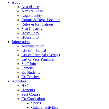
About
At a glance
Aims & Goals
Logo identity
Rooms & Dept. Location
Rules & Regulations
Seat Capacity
Hostel Info
House Info
Information
Administration
List of Principal
List of Principal (Acting)
List of Vice-Principal
Staff Info
Famous
Ex Students
Ex Teachers
Activities
HSC
Honours
Pass Course
Co-Curriculum
Sports
Cultural activities