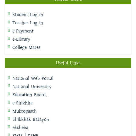
Student Log in
Teacher Log in
e-Payment
e-Library
College Mates
Useful Links
National Web Portal
National University
Education Board,
e-Shikhha
Muktopaath
Shikkhak Batayon
eksheba
EMIS | DSHE