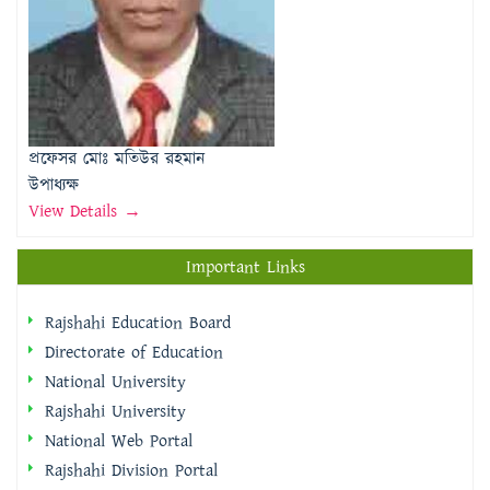
প্রফেসর মোঃ মতিউর রহমান
উপাধ্যক্ষ
View Details →
Important Links
Rajshahi Education Board
Directorate of Education
National University
Rajshahi University
National Web Portal
Rajshahi Division Portal
Rajshahi City Corporation
Rajshahi District Portal