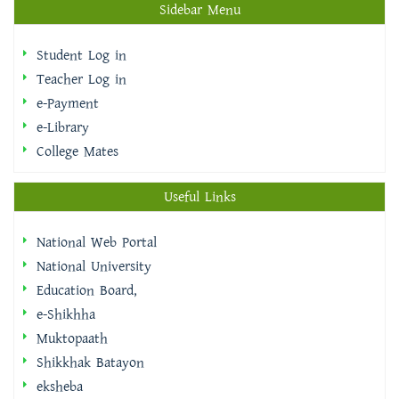
Teacher Log in
e-Payment
e-Library
College Mates
Useful Links
National Web Portal
National University
Education Board,
e-Shikhha
Muktopaath
Shikkhak Batayon
eksheba
EMIS | DSHE
Integrated Budget And Accounting System
IBAS++ Version Selector