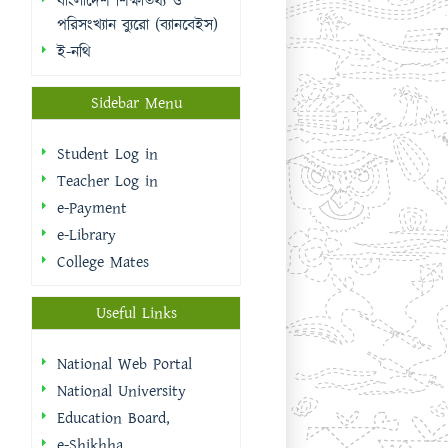
Teacher Log in
e-Payment
e-Library
College Mates
Useful Links
National Web Portal
National University
Education Board,
e-Shikhha
Muktopaath
Shikkhak Batayon
eksheba
EMIS | DSHE
Integrated Budget And
Accounting System