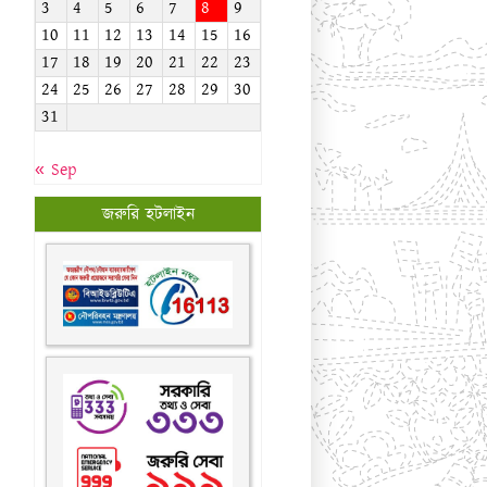
জরুরি হটলাইন