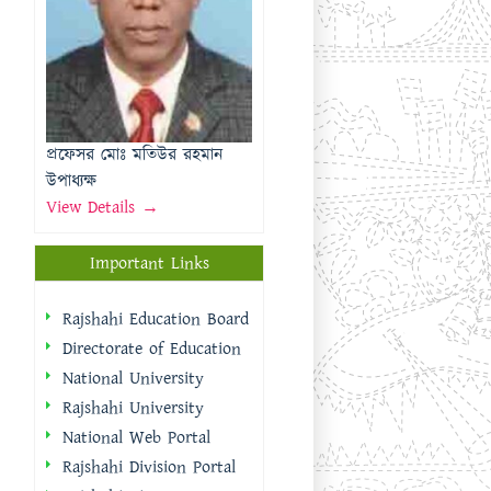
উপাধ্যক্ষ
View Details →
Important Links
Rajshahi Education Board
Directorate of Education
National University
Rajshahi University
National Web Portal
Rajshahi Division Portal
Rajshahi City
Corporation
Rajshahi District Portal
Quick Links
প্রধানমন্ত্রীর কার্যালয়