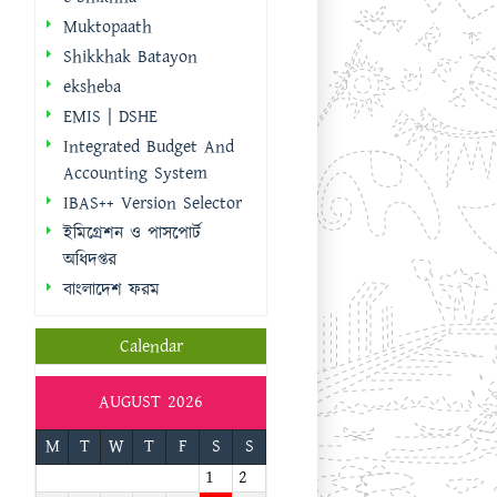
IBAS++ Version Selector
ইমিগ্রেশন ও পাসপোর্ট
অধিদপ্তর
বাংলাদেশ ফরম
Calendar
AUGUST 2026
M
T
W
T
F
S
S
1
2
3
4
5
6
7
8
9
10
11
12
13
14
15
16
17
18
19
20
21
22
23
24
25
26
27
28
29
30
31
« Sep