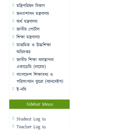
মন্ত্রিপরিষদ বিভাগ
জনপ্রশাসন মন্ত্রণালয়
অর্থ মন্ত্রণালয়
জাতীয় পোর্টাল
শিক্ষা মন্ত্রণালয়
মাধ্যমিক ও উচ্চশিক্ষা
অধিদপ্তর
জাতীয় শিক্ষা ব্যবস্থাপনা
একাডেমি (নায়েম)
বাংলাদেশ শিক্ষাতথ্য ও
পরিসংখ্যান ব্যুরো (ব্যানবেইস)
ই-নথি
Sidebar Menu
Student Log in
Teacher Log in