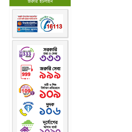
জরুরি হটলাইন