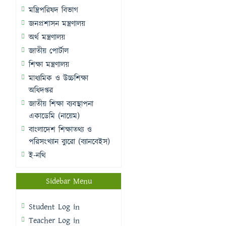
মন্ত্রিপরিষদ বিভাগ
জনপ্রশাসন মন্ত্রণালয়
অর্থ মন্ত্রণালয়
জাতীয় পোর্টাল
শিক্ষা মন্ত্রণালয়
মাধ্যমিক ও উচ্চশিক্ষা
অধিদপ্তর
জাতীয় শিক্ষা ব্যবস্থাপনা
একাডেমি (নায়েম)
বাংলাদেশ শিক্ষাতথ্য ও
পরিসংখ্যান ব্যুরো (ব্যানবেইস)
ই-নথি
Sidebar Menu
Student Log in
Teacher Log in